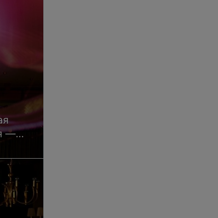
ая
я —