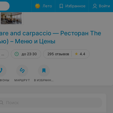
Лето
Избранное
Войти
Сообщить об ошибке
tare and carpaccio — Ресторан The
ью) – Меню и Цены
. 28
до 23:30
295 отзывов
4.4
ЕФОНЫ
МАРШРУТ
В ИЗБРАННОЕ