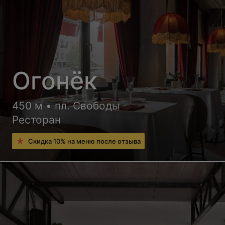
Огонёк
450 м • пл. Свободы
Ресторан
Скидка 10% на меню после отзыва