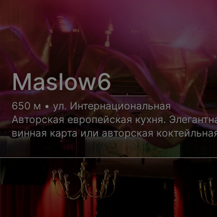
Maslow6
650 м • ул. Интернациональная
Авторская европейская кухня. Элегантн
винная карта или авторская коктейльна
решать вам, мы лишь деликатно
аккомпанируем