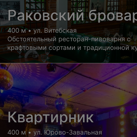
Раковский брова
400 м • ул. Витебская
Обстоятельный ресторан-пивоварня с
крафтовыми сортами и традиционной к
в Раковском предместье
Квартирник
400 м • ул. Юрово-Завальная