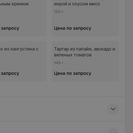
ьным кремом
икрой и соусом мисо
150 г
 запросу
Цена по запросу
о из лангустина с
Тартар из папайи, авокадо и
вяленых томатов
145 г
 запросу
Цена по запросу