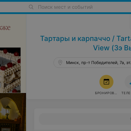
Поиск мест и событий
Рестораны в Минске
Тартары и карпаччо / Tar
View (Зэ В
Минск, пр-т Победителей, 7а, эт
БРОНИРОВАТЬ
ТЕЛ