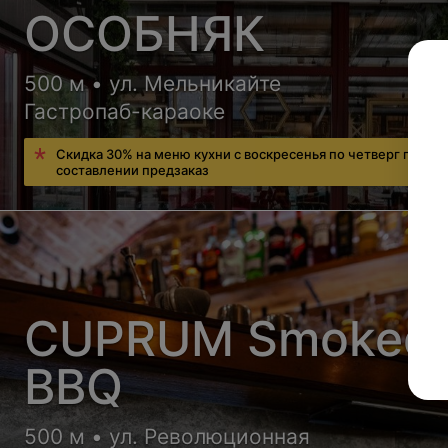
ОСОБНЯК
500 м • ул. Мельникайте
Гастропаб-караоке
Скидка 30% на меню кухни с воскресенья по четверг при
составлении предзаказ
CUPRUM Smoked
BBQ
500 м • ул. Революционная