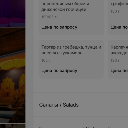
перепелиным яйцом и
трюфел
дижонской горчицей
180 г
150/85 г
Цена по запросу
Цена по
Тартар из гребешка, тунца и
Карпачч
лосося с гуакамоле
авокадо
165 г
120 г
Цена по запросу
Цена по
Салаты / Salads