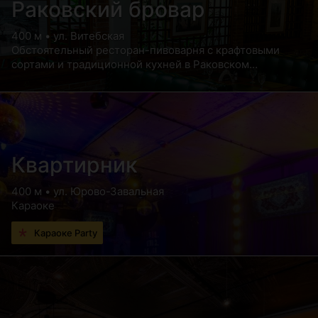
Раковский бровар
400 м • ул. Витебская
Обстоятельный ресторан-пивоварня с крафтовыми
сортами и традиционной кухней в Раковском
предместье
Квартирник
400 м • ул. Юрово-Завальная
Караоке
Караоке Party