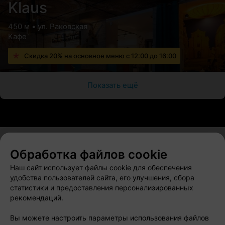
Klaus
450 м • ул. Раковская
Кафе
Скидка 20% на основное меню с 12:00 до 16:00
Показать ещё
Обработка файлов cookie
О проекте
Новости проекта
Размещение рекламы
Наш сайт использует файлы cookie для обеспечения
Вакансии
Публичный договор
Способы оплаты
удобства пользователей сайта, его улучшения, сбора
статистики и предоставления персонализированных
Публичный договор по использованию сервиса
рекомендаций.
«Афиша»
Пользовательское соглашение
Вы можете настроить параметры использования файлов