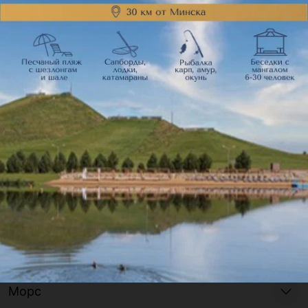
Гарниры и соусы
Клубничное предложение
Хлеб / Bread
Десерты / Desserts
Свежевыжатые соки / Fresh juice
Морс