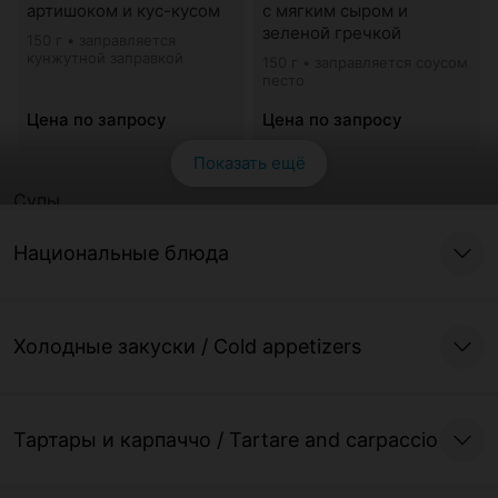
артишоком и кус-кусом
с мягким сыром и
зеленой гречкой
150 г • заправляется
кунжутной заправкой
150 г • заправляется соусом
песто
Цена по запросу
Цена по запросу
Показать ещё
Супы
Национальные блюда
Суп дня
Крем-суп из тыквы
уточните у официанта
300 г • приготовлен с
добавлением сливок
Холодные закуски / Cold appetizers
Цена по запросу
Цена по запросу
Горячие блюда
Тартары и карпаччо / Tartare and carpaccio
Крабовые котлеты
Драники с грибами